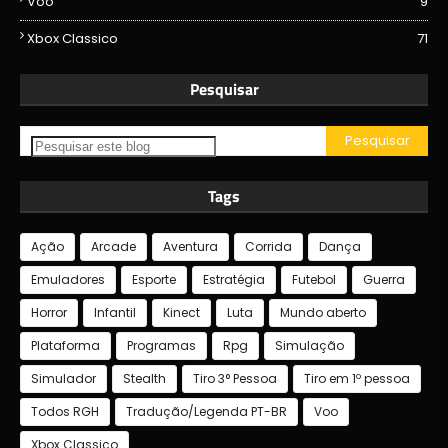
Voo
9
Xbox Classico
71
Pesquisar
Tags
Ação
Arcade
Aventura
Corrida
Dança
Emuladores
Esporte
Estratégia
Futebol
Guerra
Horror
Infantil
Kinect
Luta
Mundo aberto
Plataforma
Programas
Rpg
Simulação
Simulador
Stealth
Tiro 3° Pessoa
Tiro em 1º pessoa
Todos RGH
Tradução/Legenda PT-BR
Voo
Xbox Classico