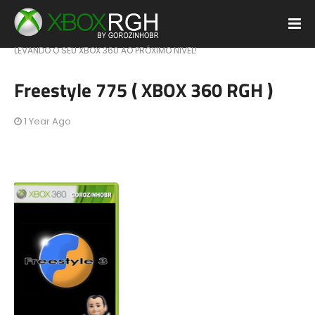
LEVANDO O SEU XBOX 360 AO PRÓXIMO NIVEL!
Freestyle 775 ( XBOX 360 RGH )
1 Year Ago